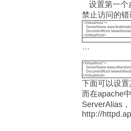
设置第一个虚
禁止访问的错
<VirtualHost *>
ServerName
www.firstdisab
DocumentRoot /www/domai
</VirtualHost>
…
<VirtualHost *>
ServerName www.otherdomai
DocumentRoot /www/otherd
</VirtualHost>
下面可以设置
而在apache中
ServerAl
http://httpd.