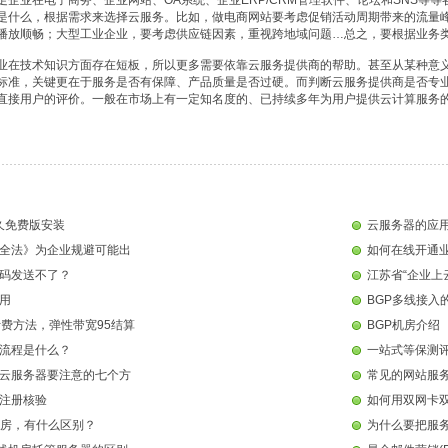
足企业在电子商务、企业网站、OA系统、企业ERP/CRM管理软件、论坛和SNS
是什么，根据需求来选择云服务。比如，做电商网站要考虑促销活动周期带来的流量
播放顺畅；大型工业企业，要考虑供应链因素，重视跨地域问题…总之，要根据业务
业在技术知识方面存在短板，所以更多需要依靠云服务提供商的帮助。甚至从某种意
标准，关键更在于服务是否有保障、产品质量是否过硬。而判断云服务提供商是否专
直接用户的评价。一般在市场上有一定知名度的、已持续多年为用户提供云计算服务
永久免费版安装
云服务器的应
全法》为企业规避可能出
如何在线开通
码发送不了？
江苏省“企业上
用
BGP多线接入
计费方法，弹性带宽95结算
BGP机房介绍
流程是什么？
一站式等保测
云服务器要注意的七个方
常见的网站服
注册核验
如何用双网卡双
机房，有什么区别？
为什么要把服务