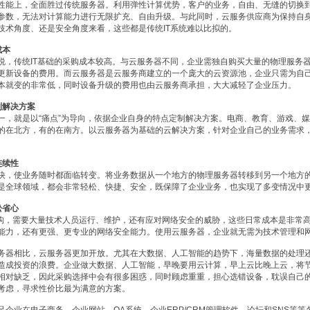
性能上，全面胜过传统服务器。利用弹性计算优势，客户的业务，自由、无缝的切换
参数，无法对计算能力进行无限扩充、自由升级。与此同时，云服务供应商为保持自
技术角度、还是安全角度来看，这些都是传统IT系统难以比拟的。
成本
说，传统IT基础的采购成本较高。与云服务器不同，企业需独自购买大量的物理服务
更新设备的费用。而云服务器是云服务商建立的一个庞大的云资源池，企业只需为自
本就变的非常低，同时设备升级的费用也由云服务商承担，大大减轻了企业压力。
制解决方案
一，就是以“痛点”为导向，依据企业自身的特点定制解决方案。电商、教育、游戏、媒
的在北方，有的在南方。以云服务器为基础的云解决方案，针对企业自己的业务需求
连续性
快，使业务随时都面临转变。将业务数据从一个地方的物理服务器转移到另一个地方
是全球领域，都会非常轻松、快捷、安全，既保障了企业业务，也实现了多变情况中
松省心
架构，需要大量技术人员运行、维护，还有应对网络安全的威胁，这些日常成本是非常
能力，还有更强、更专业的网络安全能力。使用云服务器，企业就无需为技术管理和
务器相比，云服务器更加开放。尤其在大数据、人工智能的趋势下，海量数据的处理还
造成投资的浪费。企业做大数据、人工智能，早晚要用云计算，早上云比晚上云，将节
相对缺乏，因此采购选择中会有很多困惑，同时顾虑重重，担心选错设备，耽误自己
考虑，寻求性价比最为满意的方案。