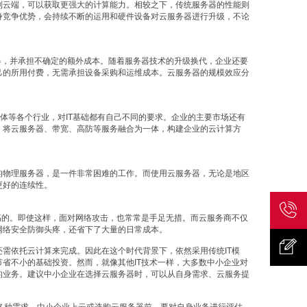
到云端，可以获取更强大的计算能力。相较之下，传统服务器的性能则
身竞争优势，会持续不断的运用和硬件设备对云服务器进行升级，不论
器，并承担不确定的额外成本。随着服务器技术的升级换代，企业还要
己的所用付费，无需承担设备采购和运维成本。云服务器的规模效应分
体等各个行业，对IT基础都有自己不同的要求。企业的主要市场还有
，将云服务器、带宽、高防等服务融合为一体，构建企业的云计算方
的物理服务器，是一件非常困难的工作。而使用云服务器，无论是地区
更好的连续性。
高的。即使这样，面对网络攻击，也常常是手足无措。而云服务商不仅
网络安全防御头疼，还省下了大量的日常成本。
联系我
需依托云计算来完成。因此在这个时代背景下，依然采用传统IT模
省不小的基础投资。然而，就像其他IT技术一样，大多数中小企业对
的业务。建议中小企业在选择云服务器时，可以从自身需求、云服务提
们
意见反