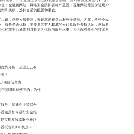
等等各种需求。中小企业上云或选购云服务器前，要对自身业务进行评估，
峰值；金融类网站，网络安全防护要格外重视；视频网站需要保证用户
馈
类型和规模，选择合适的配置和带宽。
义上说，选择云服务器，关键就是在选云服务提供商。为此，价格不应
业，服务是否优质，主要看其有无权威的云计算服务资质认证，然后看
的机构或平台通常都具备更为优质的服务水准，并匹配有专业的技术售
用优势分析，企业上云有
业务？
云”项目信息表
的带宽哪里有便宜的，为什
评服务，加速企业等保合
务器租用如何进行安全维
IP实现双线路服务器路
器托管到IDC机房？