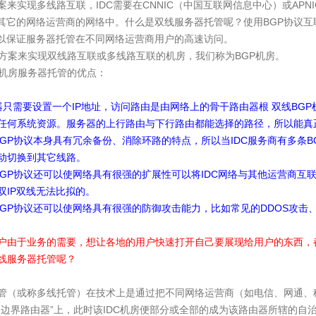
案来实现多线路互联，IDC需要在CNNIC（中国互联网信息中心）或APN
到其它的网络运营商的网络中。
什么是双线服务器托管呢
？使用BGP协议互
，以保证服务器托管在不同网络运营商用户的高速访问。
P方案来实现双线路互联或多线路互联的机房，我们称为BGP机房。
P机房服务器托管的优点：
需要设置一个IP地址，访问路由是由网络上的骨干路由器根 双线BGP
任何系统资源。服务器的上行路由与下行路由都能选择的路径，所以能真正
BGP协议本身具有冗余备份、消除环路的特点，所以当IDC服务商有多条
动切换到其它线路。
BGP协议还可以使网络具有很强的扩展性可以将IDC网络与其他运营商互
双IP双线无法比拟的。
P协议还可以使网络具有很强的防御攻击能力，比如常见的DDOS攻击、s
户由于业务的需要，想让各地的用户快速打开自己要展现给用户的东西，
线服务器托管呢？
管（或称多线托管）在技术上是通过把不同网络运营商（如电信、网通、
“ 边界路由器”上，此时该IDC机房便部分或全部的成为该路由器所辖的自