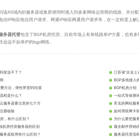
到该AS域内的服务器或集群便同时接入到多家网络运营商的线路、并分配
电信IP响应电信用户请求、网通IP响应网通用户请求等，在一定程度上
服务器托管
包含了BGP机房托管。目前市场上有单线路单IP方案，也有多
远远不如单IP的bgp网络
。
码发送不了？
江苏省“企业上
用
BGP多线接入
计费方法，弹性带宽95结算
BGP机房介绍
流程是什么？
一站式等保测
云服务器要注意的七个方
常见的网站服
注册核验
如何用双网卡双
机房，有什么区别？
为什么要把服务
双线机房托管服务器的区别
最全邮件营销(
服务器租用有什么区别？
服务器托管流