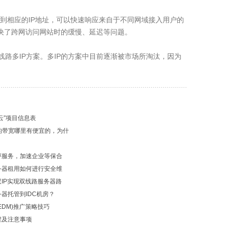
馈
到相应的IP地址，可以快速响应来自于不同网域接入用户的
解决了跨网访问网站时的缓慢、延迟等问题。
线路多IP方案。多IP的方案中目前逐渐被市场所淘汰，因为
云”项目信息表
的带宽哪里有便宜的，为什
评服务，加速企业等保合
务器租用如何进行安全维
IP实现双线路服务器路
器托管到IDC机房？
EDM)推广策略技巧
程及注意事项