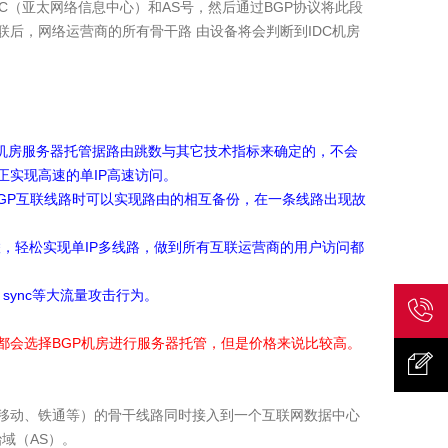
IC（亚太网络信息中心）和AS号，然后通过BGP协议将此段
联后，网络运营商的所有骨干路 由设备将会判断到IDC机房
机房服务器托管据路由跳数与其它技术指标来确定的，不会
实现高速的单IP高速访问。
BGP互联线路时可以实现路由的相互备份，在一条线路出现故
联，轻松实现单IP多线路，做到所有互联运营商的用户访问都
ync等大流量攻击行为。
都会选择BGP机房进行服务器托管，但是价格来说比较高。
联系我
移动、铁通等）的骨干线路同时接入到一个互联网数据中心
们
意见反
治域（AS）。