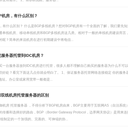
使用需求。 1、双ip双线路。服务器...
P机房，有什么区别？
房，有什么区别？ 什么是BGP多线机房？想对BGP机房有一个全面的了解，我们要
通单线机房、移动单线机房和BGP多线机房这几类。相对于一般的单线机房建设而言，
的呢？简单的来说机房在进行初期建设中将电信...
服务器托管到IDC机房？
买一台服务器放到IDC机房进行托管，很多人都不理解自己购买的服务器为什么不可以放
些好处？看完下面这几点你就会明白了。 1、保证服务器托管网络连接稳定 你的服
地址。办公室或家用宽带一般都是...
和双线机房托管服务器的区别
防御机房 托管服务器 ，不得分析下BGP机房由来，BGP主要用于互联网AS（自治系
播和选择好的路由，BGP（Border Gateway Protocol，边界网关协议）是用
程任务组制定的一个加强的、完善的、可伸缩的协...