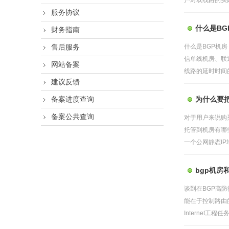
户对双线路的实际
服务协议
什么是BG
财务指南
售后服务
什么是BGP机
信单线机房、联
网站备案
线路的延时时间
建议反馈
备案进度查询
为什么要把
备案公共查询
对于用户来说购
托管到机房有哪
一个公网静态IP
bgp机房
谈到在BGP高
能在于控制路由的传
Internet工