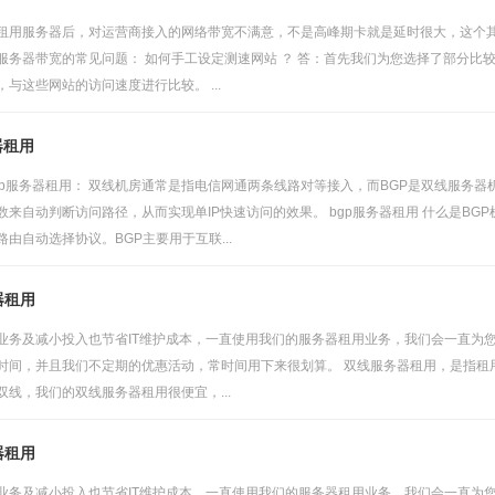
租用服务器后，对运营商接入的网络带宽不满意，不是高峰期卡就是延时很大，这个
服务器带宽的常见问题： 如何手工设定测速网站 ？ 答：首先我们为您选择了部分比
与这些网站的访问速度进行比较。 ...
器租用
gp服务器租用： 双线机房通常是指电信网通两条线路对等接入，而BGP是双线服务
来自动判断访问路径，从而实现单IP快速访问的效果。 bgp服务器租用 什么是BGP机房
由自动选择协议。BGP主要用于互联...
器租用
业务及减小投入也节省IT维护成本，一直使用我们的服务器租用业务，我们会一直为您
时间，并且我们不定期的优惠活动，常时间用下来很划算。 双线服务器租用，是指租
线，我们的双线服务器租用很便宜，...
器租用
业务及减小投入也节省IT维护成本，一直使用我们的服务器租用业务，我们会一直为您