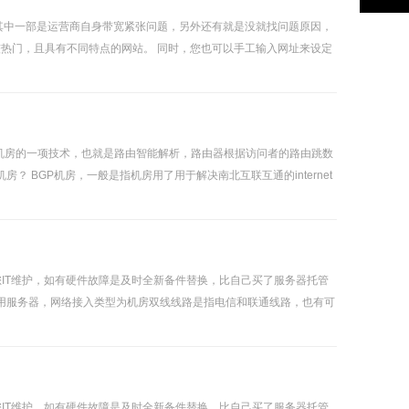
其中一部是运营商自身带宽紧张问题，另外还有就是没就找问题原因，
们
意见反
较热门，且具有不同特点的网站。 同时，您也可以手工输入网址来设定
馈
器机房的一项技术，也就是路由智能解析，路由器根据访问者的路由跳数
？ BGP机房，一般是指机房用了用于解决南北互联互通的internet
IT维护，如有硬件故障是及时全新备件替换，比自己买了服务器托管
用服务器，网络接入类型为机房双线线路是指电信和联通线路，也有可
IT维护，如有硬件故障是及时全新备件替换，比自己买了服务器托管