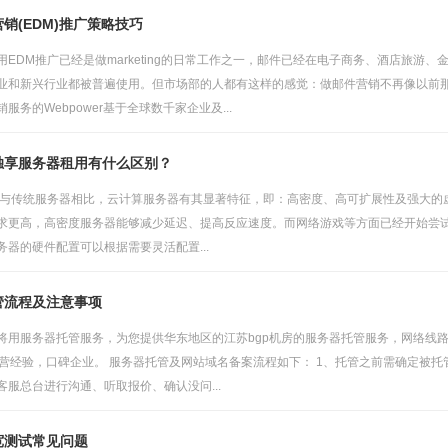
销(EDM)推广策略技巧
用EDM推广已经是做marketing的日常工作之一，邮件已经在电子商务、酒店旅
业和新兴行业都被普遍使用。但市场部的人都有这样的感觉：做邮件营销不再像以前
服务的Webpower基于全球数千家企业及...
独享服务器租用有什么区别？
 与传统服务器相比，云计算服务器有其显著特征，即：高密度、高可扩展性及强大的
求更高，高密度服务器能够减少延迟、提高反应速度。而网络游戏等方面已经开始尝试
器的硬件配置可以根据需要灵活配置...
管流程及注意事项
将用服务器托管服务，为您提供华东地区的江苏bgp机房的服务器托管服务，网络线路
运营经验，口碑企业。 服务器托管及网站域名备案流程如下： 1、托管之前需确定被托
服总台进行沟通、听取报价、确认没问...
宽测试常见问题