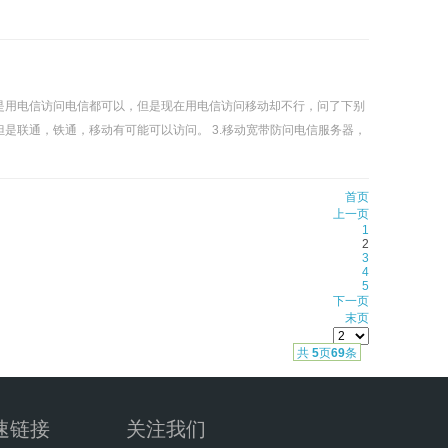
都是用电信访问电信都可以，但是现在用电信访问移动却不行，问了下别
但是联通，铁通，移动有可能可以访问。 3.移动宽带防问电信服务器，
首页
上一页
1
2
3
4
5
下一页
末页
共
5
页
69
条
速链接
关注我们