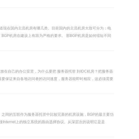
先知道现在国内主流机房有哪几类。目前国内的主流机房大致可分为：电
BGP机房在建设上有跟为严格的要求。 那BGP机房是如何缩短不同
在自己的办公室里，为什么要把 服务器托管 到IDC机房？把服务器
务器要保证来自各地访问者的访问速度，服务器能即时相应，这必须需要
统）之间的互联作为服务器托管中比较完善的机房设施，BGP的最主要功
来连接Internet上的独立系统的路由选择协议。从深层次的说明它是是