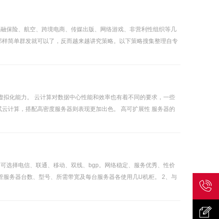
游、金融保险、航空、跨境电商、传媒出版、网络游戏、非营利性组织等几
那样简单群发就可以了，反而越来越讲究策略。以下策略搜集整理自专
虚拟化能力。 云计算对数据中心性能和效率也有着不同的要求，一些
云计算，搭配高密度服务器则表现更加出色。 高可扩展性 服务器的
可选择电信、联通、移动、双线、bgp。网络稳定、服务优秀、性价
管服务器台数、型号、所需带宽及每台服务器各使用几U机柜。 2、与
联系我